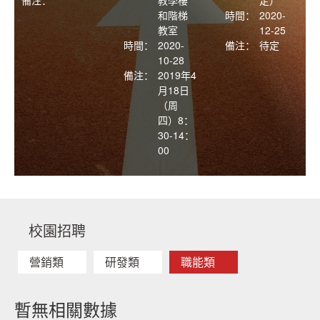
和階梯
時間：
2020-
教室
12-25
時間：
2020-
備注：
待定
10-28
備注：
2019年4
月18日
（周
四）8：
30-14：
00
校園招聘
營銷類
研發類
職能類
暫無相關數據