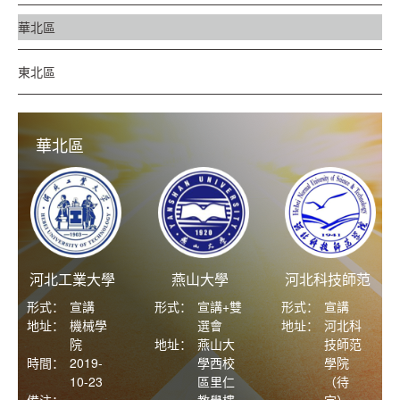
華北區
東北區
華北區
河北工業大學
燕山大學
河北科技師范
學院
形式：
宣講
形式：
宣講+雙
形式：
宣講
地址：
機械學
選會
地址：
河北科
院
地址：
燕山大
技師范
時間：
2019-
學西校
學院
10-23
區里仁
（待
備注：
教學樓
定）