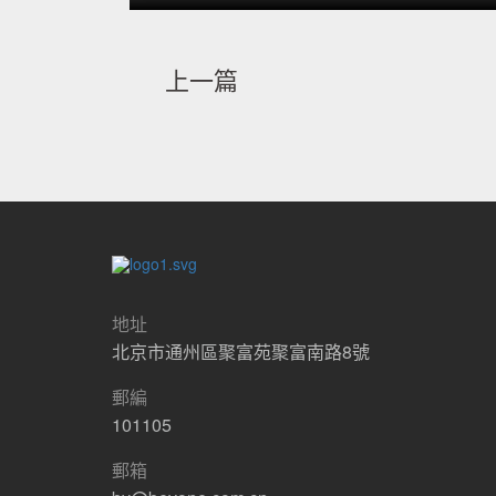
上一篇
地址
北京市通州區聚富苑聚富南路8號
郵編
101105
郵箱